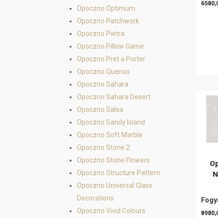
6580,
Opoczno Optimum
Opoczno Patchwork
Opoczno Pietra
Opoczno Pillow Game
Opoczno Pret a Porter
Opoczno Quenos
Opoczno Sahara
Opoczno Sahara Desert
Opoczno Salsa
Opoczno Sandy Island
Opoczno Soft Marble
Opoczno Stone 2
Opoczno Stone Flowers
Op
Opoczno Structure Pattern
N
Opoczno Universal Glass
Decorations
Fogya
Opoczno Vivid Colours
8980,