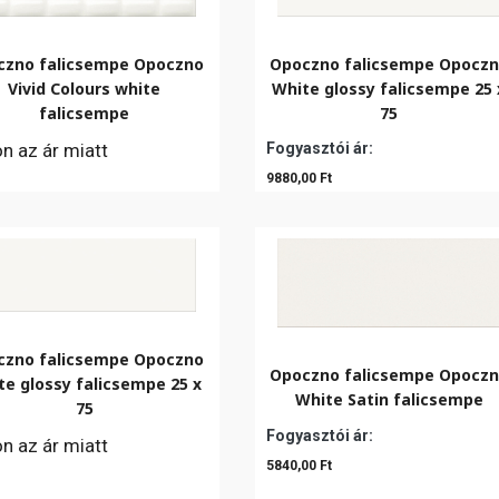
czno falicsempe Opoczno
Opoczno falicsempe Opocz
Vivid Colours white
White glossy falicsempe 25 
falicsempe
75
on az ár miatt
Fogyasztói ár:
9880,00 Ft
czno falicsempe Opoczno
Opoczno falicsempe Opocz
te glossy falicsempe 25 x
White Satin falicsempe
75
Fogyasztói ár:
on az ár miatt
5840,00 Ft