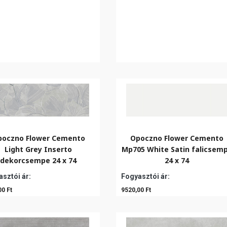
poczno Flower Cemento
Opoczno Flower Cemento
Light Grey Inserto
Mp705 White Satin falicsem
dekorcsempe 24 x 74
24 x 74
sztói ár:
Fogyasztói ár:
00 Ft
9520,00 Ft