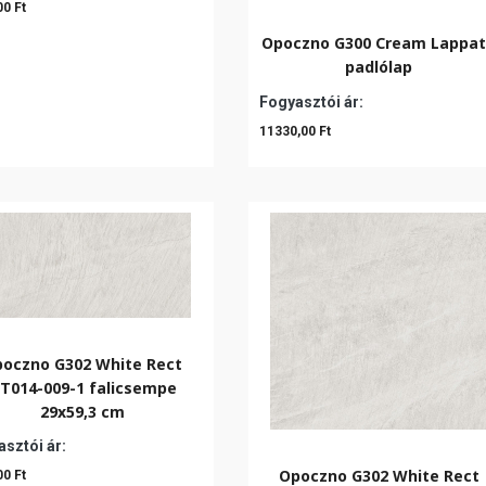
00 Ft
Opoczno G300 Cream Lappa
padlólap
Fogyasztói ár:
11330,00 Ft
oczno G302 White Rect
T014-009-1 falicsempe
29x59,3 cm
sztói ár:
Opoczno G302 White Rect
00 Ft