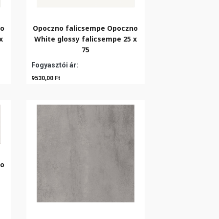
no
Opoczno falicsempe Opoczno
x
White glossy falicsempe 25 x
75
Fogyasztói ár:
9530,00 Ft
no