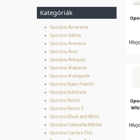
Kategóriák
Opo
Opoczno Amarante
Opoczno Safina
Hívj
Opoczno Arenisca
Opoczno Ares
Opoczno Arlequini
Opoczno Atakama
Opoczno Avangarde
Opoczno Basic Palette
Opoczno Batchata
Opoczno Beton
Opo
Whi
Opoczno Beton 2
Opoczno Black and White
Hívj
Opoczno Calacatta Marble
Opoczno Carrara Chic