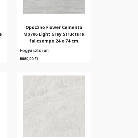
Opoczno Flower Cemento
e
Mp706 Light Grey Structure
falicsempe 24 x 74 cm
Fogyasztói ár:
8080,00 Ft