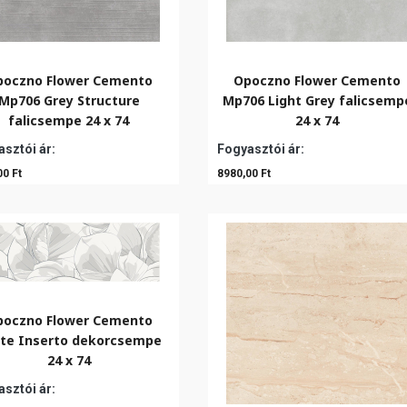
poczno Flower Cemento
Opoczno Flower Cemento
Mp706 Grey Structure
Mp706 Light Grey falicsemp
falicsempe 24 x 74
24 x 74
sztói ár:
Fogyasztói ár:
00 Ft
8980,00 Ft
poczno Flower Cemento
te Inserto dekorcsempe
24 x 74
sztói ár: