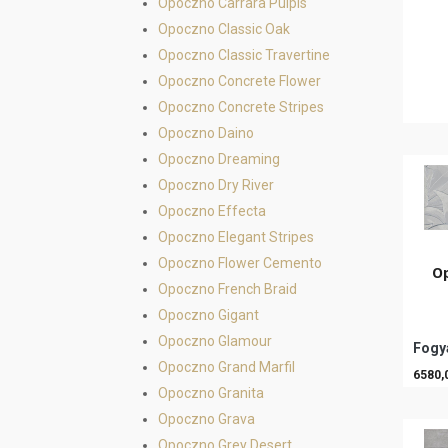
Opoczno Carrara Pulpis
Opoczno Classic Oak
Opoczno Classic Travertine
Opoczno Concrete Flower
Opoczno Concrete Stripes
Opoczno Daino
Opoczno Dreaming
Opoczno Dry River
Opoczno Effecta
Opoczno Elegant Stripes
Opoczno Flower Cemento
O
Opoczno French Braid
Opoczno Gigant
Opoczno Glamour
Fogya
Opoczno Grand Marfil
6580,
Opoczno Granita
Opoczno Grava
Opoczno Grey Desert