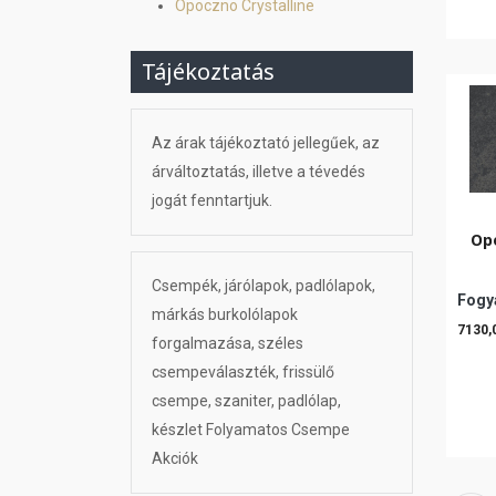
Opoczno Crystalline
Tájékoztatás
Az árak tájékoztató jellegűek, az
árváltoztatás, illetve a tévedés
jogát fenntartjuk.
Op
Csempék, járólapok, padlólapok,
Fogya
márkás burkolólapok
7130,
forgalmazása, széles
csempeválaszték, frissülő
csempe, szaniter, padlólap,
készlet Folyamatos Csempe
Akciók