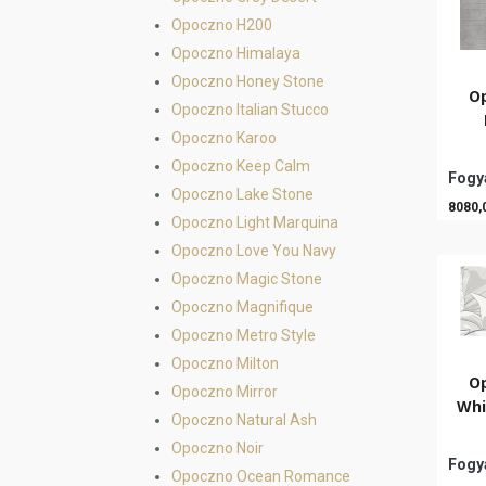
Opoczno H200
Opoczno Himalaya
Opoczno Honey Stone
O
Opoczno Italian Stucco
Opoczno Karoo
Opoczno Keep Calm
Fogya
Opoczno Lake Stone
8080,
Opoczno Light Marquina
Opoczno Love You Navy
Opoczno Magic Stone
Opoczno Magnifique
Opoczno Metro Style
Opoczno Milton
O
Opoczno Mirror
Whi
Opoczno Natural Ash
Opoczno Noir
Fogya
Opoczno Ocean Romance