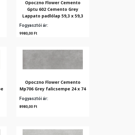
Opoczno Flower Cemento
Gptu 602 Cemento Grey
Lappato padlólap 59,3 x 59,3
Fogyasztói ár:
9980,00 Ft
Opoczno Flower Cemento
pe
Mp706 Grey falicsempe 24 x 74
Fogyasztói ár:
8980,00 Ft