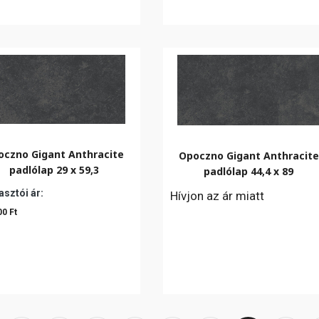
oczno Gigant Anthracite
Opoczno Gigant Anthracite
padlólap 29 x 59,3
padlólap 44,4 x 89
sztói ár:
Hívjon az ár miatt
00 Ft