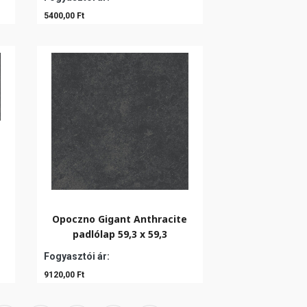
5400,00 Ft
Opoczno Gigant Anthracite
padlólap 59,3 x 59,3
Fogyasztói ár:
9120,00 Ft