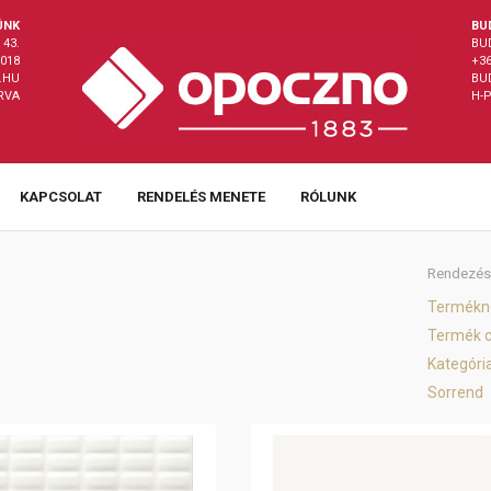
ÜNK
BU
43.
BU
8018
+36
.HU
BU
ÁRVA
H-P
KAPCSOLAT
RENDELÉS MENETE
RÓLUNK
Rendezés
Termékn
Termék 
Kategóri
Sorrend