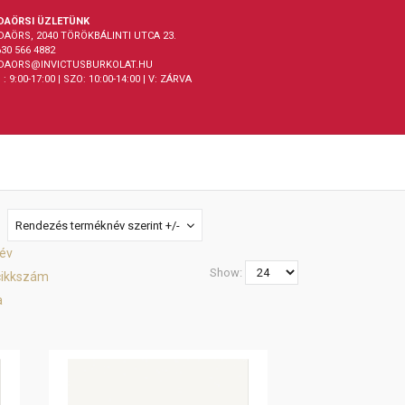
DAÖRSI ÜZLETÜNK
DAÖRS, 2040 TÖRÖKBÁLINTI UTCA 23.
30 566 4882
DAORS@INVICTUSBURKOLAT.HU
 : 9:00-17:00 | SZO: 10:00-14:00 | V: ZÁRVA
Rendezés terméknév szerint +/-
év
Show:
cikkszám
a