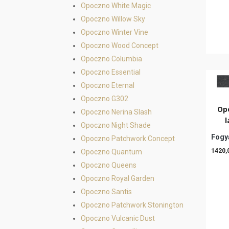
Opoczno White Magic
Opoczno Willow Sky
Opoczno Winter Vine
Opoczno Wood Concept
Opoczno Columbia
Opoczno Essential
Opoczno Eternal
Opoczno G302
Op
Opoczno Nerina Slash
l
Opoczno Night Shade
Fogya
Opoczno Patchwork Concept
1420,
Opoczno Quantum
Opoczno Queens
Opoczno Royal Garden
Opoczno Santis
Opoczno Patchwork Stonington
Opoczno Vulcanic Dust