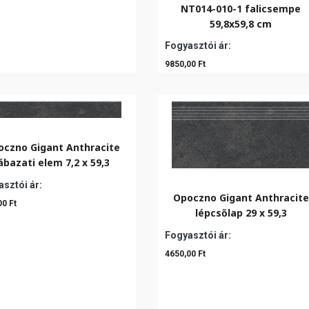
NT014-010-1 falicsempe
59,8x59,8 cm
Fogyasztói ár:
9850,00 Ft
oczno Gigant Anthracite
ábazati elem 7,2 x 59,3
sztói ár:
Opoczno Gigant Anthracite
00 Ft
lépcsőlap 29 x 59,3
Fogyasztói ár:
4650,00 Ft