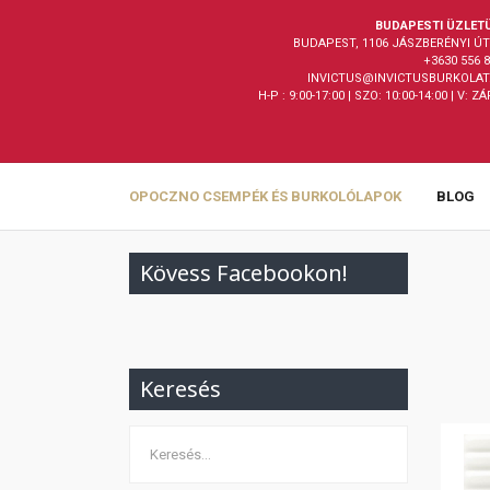
BUDAPESTI ÜZLET
BUDAPEST, 1106 JÁSZBERÉNYI ÚT 
+3630 556 
INVICTUS@INVICTUSBURKOLAT
H-P : 9:00-17:00 | SZO: 10:00-14:00 | V: Z
OPOCZNO CSEMPÉK ÉS BURKOLÓLAPOK
BLOG
Kövess Facebookon!
Keresés