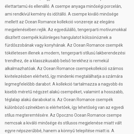
élettartamú és ellenálló. A csempe anyaga minőségi porcelán,
ami rendkívül kemény és időtálló. A csempe kiváló minősége
mellett az Ocean Romance kollekció vonzereje az elegáns
megjelenésében rejlik. Az egyedülálló, tengerparti motívumokkal
díszített csempék különleges hangulatot kölcsönöznek a
fürdőszobának vagy konyhának. Az Ocean Romance csempék
tökéletesen illenek a modern, tengerparti stílusú lakberendezési
trendhez, de a klasszikusabb belső terekhez is remekül
alkalmazhatóak. Az Ocean Romance csempekollekció számos
kivitelezésben elérhető, így mindenki megtalálhatja a számára
legmegfelelőbb darabot. A kollekció tartalmazza a nagyobb és
kisebb méretű négyzet alakú csempéket, valamint a hosszabb,
téglalap alakú darabokat is. Az Ocean Romance csempék
különböző színekben is elérhetőek, így lehetőség van az egyedi
stílus megteremtésére. Az Opoczno Ocean Romance csempe
nemcsak a kiváló minősége és stílusos megjelenése miatt vált
egyre népszerűbbé, hanem a könnyű telepítése miatt is. A