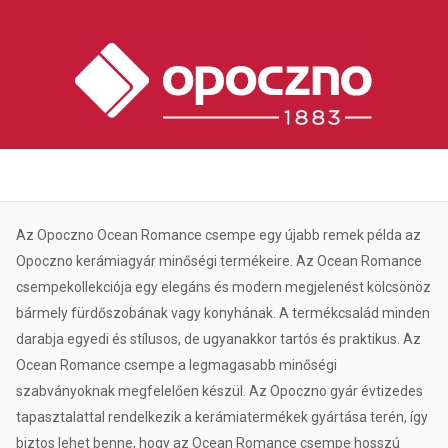
Az Opoczno Ocean Romance csempe egy újabb remek példa az
Opoczno kerámiagyár minőségi termékeire. Az Ocean Romance
csempekollekciója egy elegáns és modern megjelenést kölcsönöz
bármely fürdőszobának vagy konyhának. A termékcsalád minden
darabja egyedi és stílusos, de ugyanakkor tartós és praktikus. Az
Ocean Romance csempe a legmagasabb minőségi
szabványoknak megfelelően készül. Az Opoczno gyár évtizedes
tapasztalattal rendelkezik a kerámiatermékek gyártása terén, így
biztos lehet benne, hogy az Ocean Romance csempe hosszú