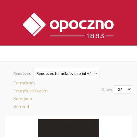
Rendezés
Rendezés terméknév szerint +/-
Terméknév
Show:
Termék cikkszám
Kategória
Sorrend