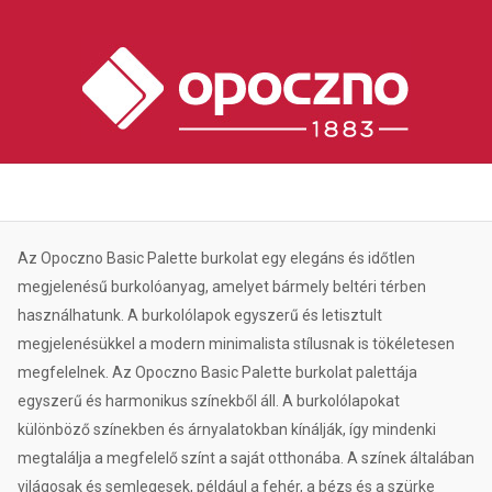
Az Opoczno Basic Palette burkolat egy elegáns és időtlen
megjelenésű burkolóanyag, amelyet bármely beltéri térben
használhatunk. A burkolólapok egyszerű és letisztult
megjelenésükkel a modern minimalista stílusnak is tökéletesen
megfelelnek. Az Opoczno Basic Palette burkolat palettája
egyszerű és harmonikus színekből áll. A burkolólapokat
különböző színekben és árnyalatokban kínálják, így mindenki
megtalálja a megfelelő színt a saját otthonába. A színek általában
világosak és semlegesek, például a fehér, a bézs és a szürke