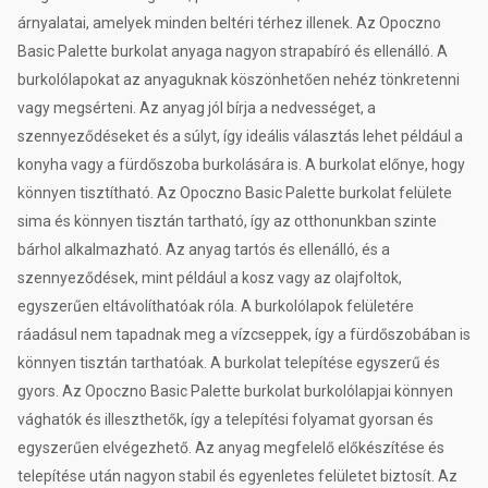
árnyalatai, amelyek minden beltéri térhez illenek. Az Opoczno
Basic Palette burkolat anyaga nagyon strapabíró és ellenálló. A
burkolólapokat az anyaguknak köszönhetően nehéz tönkretenni
vagy megsérteni. Az anyag jól bírja a nedvességet, a
szennyeződéseket és a súlyt, így ideális választás lehet például a
konyha vagy a fürdőszoba burkolására is. A burkolat előnye, hogy
könnyen tisztítható. Az Opoczno Basic Palette burkolat felülete
sima és könnyen tisztán tartható, így az otthonunkban szinte
bárhol alkalmazható. Az anyag tartós és ellenálló, és a
szennyeződések, mint például a kosz vagy az olajfoltok,
egyszerűen eltávolíthatóak róla. A burkolólapok felületére
ráadásul nem tapadnak meg a vízcseppek, így a fürdőszobában is
könnyen tisztán tarthatóak. A burkolat telepítése egyszerű és
gyors. Az Opoczno Basic Palette burkolat burkolólapjai könnyen
vághatók és illeszthetők, így a telepítési folyamat gyorsan és
egyszerűen elvégezhető. Az anyag megfelelő előkészítése és
telepítése után nagyon stabil és egyenletes felületet biztosít. Az