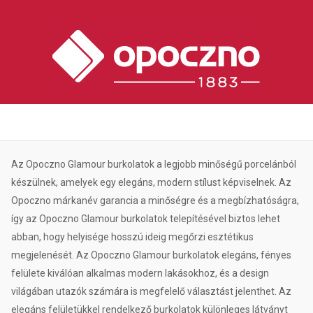
Az Opoczno Glamour burkolatok a legjobb minőségű porcelánból
készülnek, amelyek egy elegáns, modern stílust képviselnek. Az
Opoczno márkanév garancia a minőségre és a megbízhatóságra,
így az Opoczno Glamour burkolatok telepítésével biztos lehet
abban, hogy helyisége hosszú ideig megőrzi esztétikus
megjelenését. Az Opoczno Glamour burkolatok elegáns, fényes
felülete kiválóan alkalmas modern lakásokhoz, és a design
világában utazók számára is megfelelő választást jelenthet. Az
elegáns felületükkel rendelkező burkolatok különleges látványt