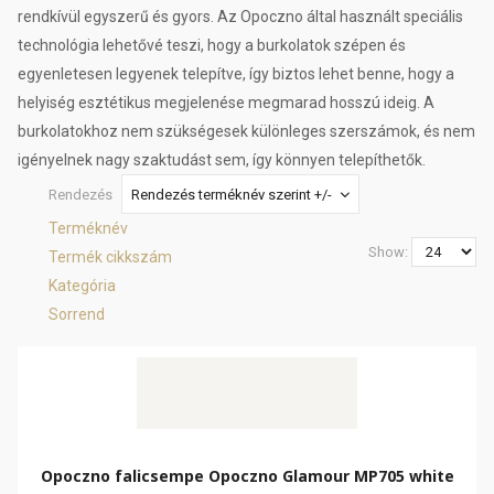
rendkívül egyszerű és gyors. Az Opoczno által használt speciális
technológia lehetővé teszi, hogy a burkolatok szépen és
egyenletesen legyenek telepítve, így biztos lehet benne, hogy a
helyiség esztétikus megjelenése megmarad hosszú ideig. A
burkolatokhoz nem szükségesek különleges szerszámok, és nem
igényelnek nagy szaktudást sem, így könnyen telepíthetők.
Rendezés
Rendezés terméknév szerint +/-
Terméknév
Show:
Termék cikkszám
Kategória
Sorrend
Opoczno falicsempe Opoczno Glamour MP705 white