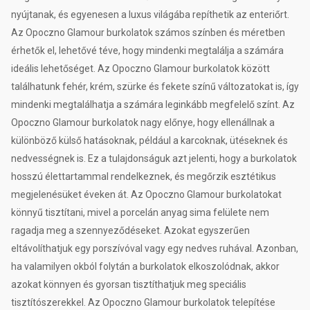
nyújtanak, és egyenesen a luxus világába repíthetik az enteriőrt.
Az Opoczno Glamour burkolatok számos színben és méretben
érhetők el, lehetővé téve, hogy mindenki megtalálja a számára
ideális lehetőséget. Az Opoczno Glamour burkolatok között
találhatunk fehér, krém, szürke és fekete színű változatokat is, így
mindenki megtalálhatja a számára leginkább megfelelő színt. Az
Opoczno Glamour burkolatok nagy előnye, hogy ellenállnak a
különböző külső hatásoknak, például a karcoknak, ütéseknek és
nedvességnek is. Ez a tulajdonságuk azt jelenti, hogy a burkolatok
hosszú élettartammal rendelkeznek, és megőrzik esztétikus
megjelenésüket éveken át. Az Opoczno Glamour burkolatokat
könnyű tisztítani, mivel a porcelán anyag sima felülete nem
ragadja meg a szennyeződéseket. Azokat egyszerűen
eltávolíthatjuk egy porszívóval vagy egy nedves ruhával. Azonban,
ha valamilyen okból folytán a burkolatok elkoszolódnak, akkor
azokat könnyen és gyorsan tisztíthatjuk meg speciális
tisztítószerekkel. Az Opoczno Glamour burkolatok telepítése