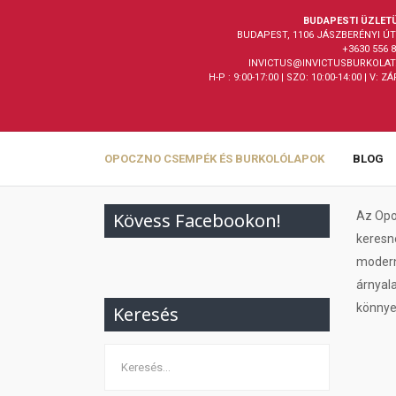
BUDAPESTI ÜZLET
BUDAPEST, 1106 JÁSZBERÉNYI ÚT 
+3630 556 
INVICTUS@INVICTUSBURKOLAT
H-P : 9:00-17:00 | SZO: 10:00-14:00 | V: Z
OPOCZNO CSEMPÉK ÉS BURKOLÓLAPOK
BLOG
Kövess Facebookon!
Az Opoc
keresne
modern 
árnyal
könnyen
Keresés