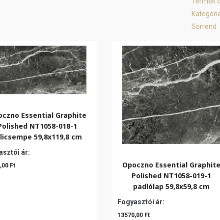
Termék 
Kategóri
Sorrend
czno Essential Graphite
Polished NT1058-018-1
licsempe 59,8x119,8 cm
sztói ár:
Opoczno Essential Graphit
,00 Ft
Polished NT1058-019-1
padlólap 59,8x59,8 cm
Fogyasztói ár:
13570,00 Ft