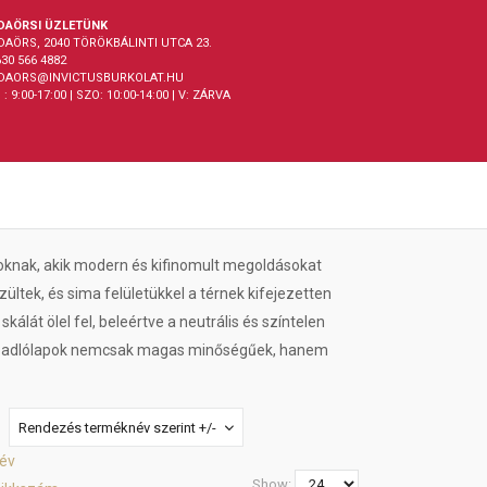
DAÖRSI ÜZLETÜNK
DAÖRS, 2040 TÖRÖKBÁLINTI UTCA 23.
30 566 4882
DAORS@INVICTUSBURKOLAT.HU
 : 9:00-17:00 | SZO: 10:00-14:00 | V: ZÁRVA
azoknak, akik modern és kifinomult megoldásokat
ültek, és sima felületükkel a térnek kifejezetten
álát ölel fel, beleértve a neutrális és színtelen
z. A padlólapok nemcsak magas minőségűek, hanem
Rendezés terméknév szerint +/-
év
Show: