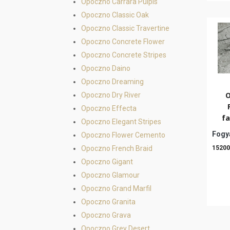
Opoczno Carrara Pulpis
Opoczno Classic Oak
Opoczno Classic Travertine
Opoczno Concrete Flower
Opoczno Concrete Stripes
Opoczno Daino
Opoczno Dreaming
O
Opoczno Dry River
Opoczno Effecta
fa
Opoczno Elegant Stripes
Fogya
Opoczno Flower Cemento
Opoczno French Braid
15200
Opoczno Gigant
Opoczno Glamour
Opoczno Grand Marfil
Opoczno Granita
Opoczno Grava
Opoczno Grey Desert