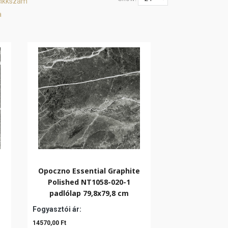
cikkszám
a
e
Opoczno Essential Graphite
Polished NT1058-020-1
padlólap 79,8x79,8 cm
Fogyasztói ár:
14570,00 Ft