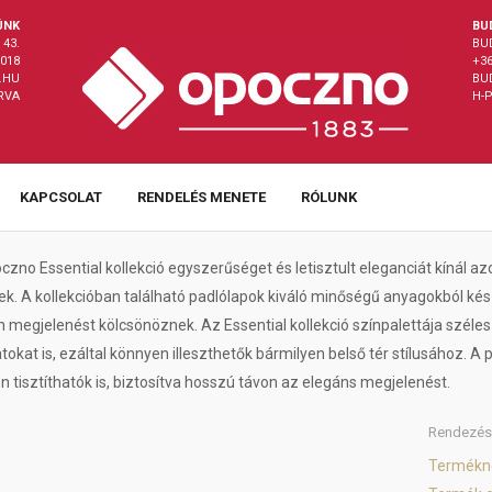
ÜNK
BU
43.
BU
8018
+36
.HU
BU
ÁRVA
H-P
KAPCSOLAT
RENDELÉS MENETE
RÓLUNK
zno Essential kollekció egyszerűséget és letisztult eleganciát kínál 
k. A kollekcióban található padlólapok kiváló minőségű anyagokból kész
megjelenést kölcsönöznek. Az Essential kollekció színpalettája széles sk
atokat is, ezáltal könnyen illeszthetők bármilyen belső tér stílusáho
 tisztíthatók is, biztosítva hosszú távon az elegáns megjelenést.
Rendezés
Termékn