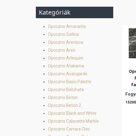
Kategóriák
Opoczno Amarante
Opoczno Safina
Opoczno Arenisca
Opoczno Ares
Opoczno Arlequini
Opoczno Atakama
Opo
Opoczno Avangarde
Opoczno Basic Palette
fa
Opoczno Batchata
Fogya
Opoczno Beton
15200
Opoczno Beton 2
Opoczno Black and White
Opoczno Calacatta Marble
Opoczno Carrara Chic