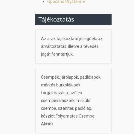
Opoczno Crystalline
Tájékoztatás
Az árak tájékoztató jellegűek, az
árváltoztatás, illetve a tévedés
jogát fenntartjuk.
Csempék, járólapok, padlólapok,
márkás burkolólapok
forgalmazása, széles
csempeválaszték, frissülő
csempe, szaniter, padlólap,
készlet Folyamatos Csempe
Akciók