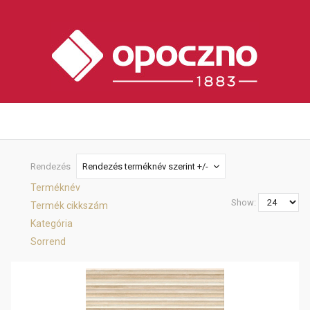
Rendezés
Rendezés terméknév szerint +/-
Terméknév
Show:
Termék cikkszám
Kategória
Sorrend