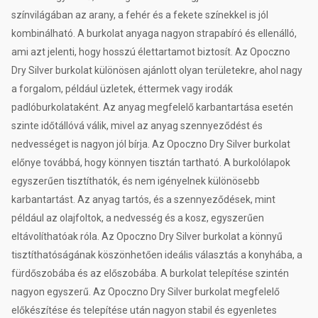
színvilágában az arany, a fehér és a fekete színekkel is jól
kombinálható. A burkolat anyaga nagyon strapabíró és ellenálló,
ami azt jelenti, hogy hosszú élettartamot biztosít. Az Opoczno
Dry Silver burkolat különösen ajánlott olyan területekre, ahol nagy
a forgalom, például üzletek, éttermek vagy irodák
padlóburkolataként. Az anyag megfelelő karbantartása esetén
szinte időtállóvá válik, mivel az anyag szennyeződést és
nedvességet is nagyon jól bírja. Az Opoczno Dry Silver burkolat
előnye továbbá, hogy könnyen tisztán tartható. A burkolólapok
egyszerűen tisztíthatók, és nem igényelnek különösebb
karbantartást. Az anyag tartós, és a szennyeződések, mint
például az olajfoltok, a nedvesség és a kosz, egyszerűen
eltávolíthatóak róla. Az Opoczno Dry Silver burkolat a könnyű
tisztíthatóságának köszönhetően ideális választás a konyhába, a
fürdőszobába és az előszobába. A burkolat telepítése szintén
nagyon egyszerű. Az Opoczno Dry Silver burkolat megfelelő
előkészítése és telepítése után nagyon stabil és egyenletes