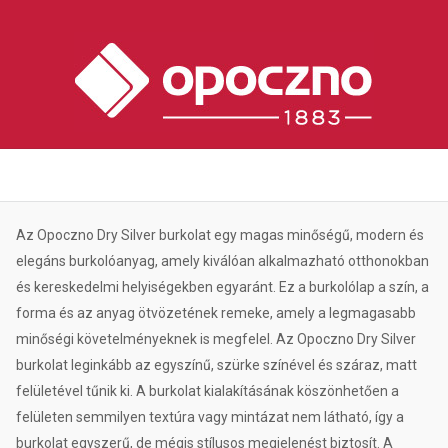
Az Opoczno Dry Silver burkolat egy magas minőségű, modern és
elegáns burkolóanyag, amely kiválóan alkalmazható otthonokban
és kereskedelmi helyiségekben egyaránt. Ez a burkolólap a szín, a
forma és az anyag ötvözetének remeke, amely a legmagasabb
minőségi követelményeknek is megfelel. Az Opoczno Dry Silver
burkolat leginkább az egyszínű, szürke színével és száraz, matt
felületével tűnik ki. A burkolat kialakításának köszönhetően a
felületen semmilyen textúra vagy mintázat nem látható, így a
burkolat egyszerű, de mégis stílusos megjelenést biztosít. A