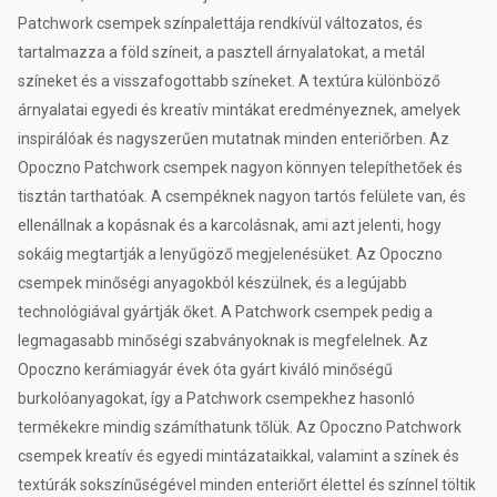
Patchwork csempek színpalettája rendkívül változatos, és
tartalmazza a föld színeit, a pasztell árnyalatokat, a metál
színeket és a visszafogottabb színeket. A textúra különböző
árnyalatai egyedi és kreatív mintákat eredményeznek, amelyek
inspirálóak és nagyszerűen mutatnak minden enteriőrben. Az
Opoczno Patchwork csempek nagyon könnyen telepíthetőek és
tisztán tarthatóak. A csempéknek nagyon tartós felülete van, és
ellenállnak a kopásnak és a karcolásnak, ami azt jelenti, hogy
sokáig megtartják a lenyűgöző megjelenésüket. Az Opoczno
csempek minőségi anyagokból készülnek, és a legújabb
technológiával gyártják őket. A Patchwork csempek pedig a
legmagasabb minőségi szabványoknak is megfelelnek. Az
Opoczno kerámiagyár évek óta gyárt kiváló minőségű
burkolóanyagokat, így a Patchwork csempekhez hasonló
termékekre mindig számíthatunk tőlük. Az Opoczno Patchwork
csempek kreatív és egyedi mintázataikkal, valamint a színek és
textúrák sokszínűségével minden enteriőrt élettel és színnel töltik