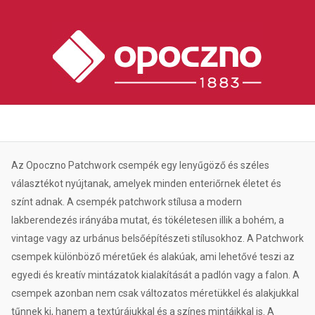
Az Opoczno Patchwork csempék egy lenyűgöző és széles
választékot nyújtanak, amelyek minden enteriőrnek életet és
színt adnak. A csempék patchwork stílusa a modern
lakberendezés irányába mutat, és tökéletesen illik a bohém, a
vintage vagy az urbánus belsőépítészeti stílusokhoz. A Patchwork
csempek különböző méretűek és alakúak, ami lehetővé teszi az
egyedi és kreatív mintázatok kialakítását a padlón vagy a falon. A
csempek azonban nem csak változatos méretükkel és alakjukkal
tűnnek ki, hanem a textúrájukkal és a színes mintáikkal is. A