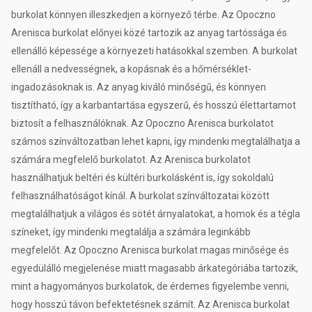
burkolat könnyen illeszkedjen a környező térbe. Az Opoczno
Arenisca burkolat előnyei közé tartozik az anyag tartóssága és
ellenálló képessége a környezeti hatásokkal szemben. A burkolat
ellenáll a nedvességnek, a kopásnak és a hőmérséklet-
ingadozásoknak is. Az anyag kiváló minőségű, és könnyen
tisztítható, így a karbantartása egyszerű, és hosszú élettartamot
biztosít a felhasználóknak. Az Opoczno Arenisca burkolatot
számos színváltozatban lehet kapni, így mindenki megtalálhatja a
számára megfelelő burkolatot. Az Arenisca burkolatot
használhatjuk beltéri és kültéri burkolásként is, így sokoldalú
felhasználhatóságot kínál. A burkolat színváltozatai között
megtalálhatjuk a világos és sötét árnyalatokat, a homok és a tégla
színeket, így mindenki megtalálja a számára leginkább
megfelelőt. Az Opoczno Arenisca burkolat magas minősége és
egyedülálló megjelenése miatt magasabb árkategóriába tartozik,
mint a hagyományos burkolatok, de érdemes figyelembe venni,
hogy hosszú távon befektetésnek számít. Az Arenisca burkolat