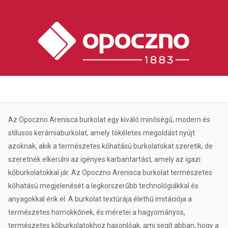
Az Opoczno Arenisca burkolat egy kiváló minőségű, modern és
stílusos kerámiaburkolat, amely tökéletes megoldást nyújt
azoknak, akik a természetes kőhatású burkolatokat szeretik, de
szeretnék elkerülni az igényes karbantartást, amely az igazi
kőburkolatokkal jár. Az Opoczno Arenisca burkolat természetes
kőhatású megjelenését a legkorszerűbb technológiákkal és
anyagokkal érik el. A burkolat textúrája élethű imitációja a
természetes homokkőnek, és méretei a hagyományos,
természetes kőburkolatokhoz hasonlóak, ami segít abban, hogy a