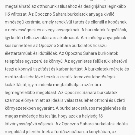
megtalálható az otthonunk stílusához és designjához leginkább
illő változat. Az Opoczno Sahara burkolatok anyaga kiváló
minőségű kerámia, amely rendkívül tartós és ellenáll a kopásnak,
a nedvességnek és a vegyi anyagoknak. A burkolatok fagyállóak,
így kültéri felhasználásra is alkalmasak. A minőségi anyagoknak
köszönhetően az Opoczno Sahara burkolatok hosszú
élettartamúak és időtállóak. Az Opoczno Sahara burkolatok
telepítése egyszerű és könnyű. Az egyenletes felületük lehetővé
teszi a könnyű tisztítást és karbantartást. A burkolatok mérete és
mintázatai lehetővé teszik a kreatív tervezési lehetőségek
kialakítását, így mindenki megtalálhatja a számára
legmegfelelőbb megoldást. Az Opoczno Sahara burkolatok
számos előnye miatt az ideális választás lehet otthoni és üzleti
környezetekben egyaránt. A burkolatok stílusos megjelenése és
magas minősége biztosítja, hogy azok a helyiség fő
látványosságává váljanak. Az Opoczno Sahara burkolatok ideális
megoldást jelenthetnek a fürdőszobában, a konyhában, az