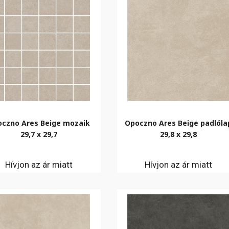
czno Ares Beige mozaik
Opoczno Ares Beige padlóla
29,7 x 29,7
29,8 x 29,8
Hívjon az ár miatt
Hívjon az ár miatt