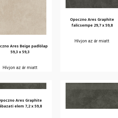
Opoczno Ares Graphite
falicsempe 29,7 x 59,8
Hívjon az ár miatt
czno Ares Beige padlólap
59,3 x 59,3
Hívjon az ár miatt
Opoczno Ares Graphite
ábazati elem 7,2 x 59,8