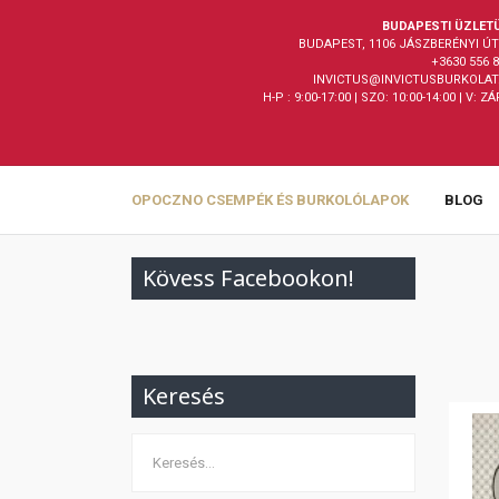
BUDAPESTI ÜZLET
BUDAPEST, 1106 JÁSZBERÉNYI ÚT 
+3630 556 
INVICTUS@INVICTUSBURKOLAT
H-P : 9:00-17:00 | SZO: 10:00-14:00 | V: Z
OPOCZNO CSEMPÉK ÉS BURKOLÓLAPOK
BLOG
Kövess Facebookon!
Keresés