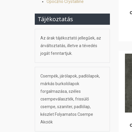
Opoczno Crystalline
Tájékoztatás
Az árak tájékoztató jellegűek, az
árváltoztatás, illetve a tévedés
jogát fenntartjuk.
Csempék, járólapok, padlólapok,
márkás burkolólapok
forgalmazása, széles
csempeválaszték, frissülő
csempe, szaniter, padlólap,
készlet Folyamatos Csempe
Akciók