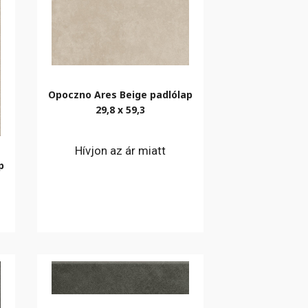
Opoczno Ares Beige padlólap
29,8 x 59,3
Hívjon az ár miatt
p