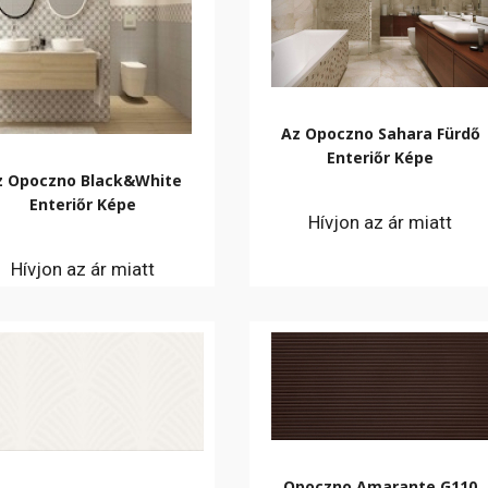
Az Opoczno Sahara Fürdő
Enteriőr Képe
z Opoczno Black&White
Enteriőr Képe
Hívjon az ár miatt
Hívjon az ár miatt
Opoczno Amarante G110