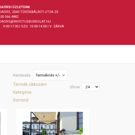
DAÖRSI ÜZLETÜNK
DAÖRS, 2040 TÖRÖKBÁLINTI UTCA 23.
30 566 4882
DAORS@INVICTUSBURKOLAT.HU
 : 9:00-17:00 | SZO: 10:00-14:00 | V: ZÁRVA
Rendezés
Terméknév +/-
Termék cikkszám
Show:
Kategória
Sorrend