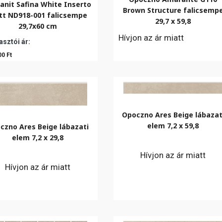
anit Safina White Inserto
Brown Structure falicsemp
t ND918-001 falicsempe
29,7 x 59,8
29,7x60 cm
Hívjon az ár miatt
sztói ár:
00 Ft
Opoczno Ares Beige lábazat
elem 7,2 x 59,8
czno Ares Beige lábazati
elem 7,2 x 29,8
Hívjon az ár miatt
Hívjon az ár miatt