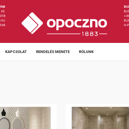
ÜNK
BU
43.
BU
8018
+36
.HU
BU
ÁRVA
H-P
KAPCSOLAT
RENDELÉS MENETE
RÓLUNK