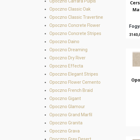
Opoczno Carrara Pulpis
Cers
Opoczno Classic Oak
Mat
Opoczno Classic Travertine
Opoczno Concrete Flower
Fogya
Opoczno Concrete Stripes
3140,
Opoczno Daino
Opoczno Dreaming
Opoczno Dry River
Opoczno Effecta
Opoczno Elegant Stripes
Opo
Opoczno Flower Cemento
Opoczno French Braid
Opoczno Gigant
Opoczno Glamour
Opoczno Grand Marfil
Opoczno Granita
Opoczno Grava
Opoczno Grey Desert