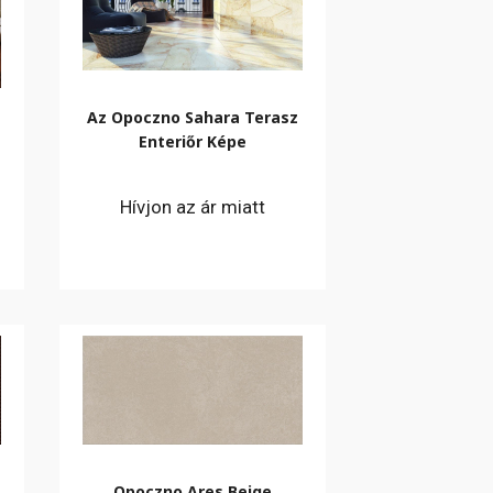
Az Opoczno Sahara Terasz
Enteriőr Képe
Hívjon az ár miatt
Opoczno Ares Beige