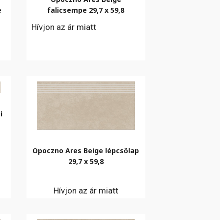
e
falicsempe 29,7 x 59,8
Hívjon az ár miatt
i
Opoczno Ares Beige lépcsőlap
29,7 x 59,8
Hívjon az ár miatt