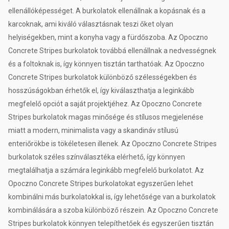
ellenállóképességet. A burkolatok ellenállnak a kopásnak és a
karcoknak, ami kiváló választásnak teszi őket olyan
helyiségekben, mint a konyha vagy a fürdőszoba. Az Opoczno
Concrete Stripes burkolatok továbbá ellenállnak a nedvességnek
és a foltoknak is, így könnyen tisztán tarthatóak. Az Opoczno
Concrete Stripes burkolatok különböző szélességekben és
hosszúságokban érhetők el, így kiválaszthatja a leginkább
megfelelő opciót a saját projektjéhez. Az Opoczno Concrete
Stripes burkolatok magas minősége és stílusos megjelenése
miatt a modern, minimalista vagy a skandináv stílusú
enteriőrökbe is tökéletesen illenek. Az Opoczno Concrete Stripes
burkolatok széles színválasztéka elérhető, így könnyen
megtalálhatja a számára leginkább megfelelő burkolatot. Az
Opoczno Concrete Stripes burkolatokat egyszerűen lehet
kombinálni más burkolatokkal is, így lehetősége van a burkolatok
kombinálására a szoba különböző részein. Az Opoczno Concrete
Stripes burkolatok könnyen telepíthetőek és egyszerűen tisztán