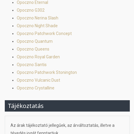
Opoczno Eternal
Opoczno G302
Opoczno Nerina Slash
Opoczno Night Shade
Opoczno Patchwork Concept
Opoczno Quantum
Opoczno Queens
Opoczno Royal Garden
Opoczno Santis
Opoczno Patchwork Stonington
Opoczno Vulcanic Dust
Opoczno Crystalline
Tájékoztatás
Az árak tájékoztató jellegűek, az árváltoztatás, illetve a
tévedés jogát fenntartjuk.