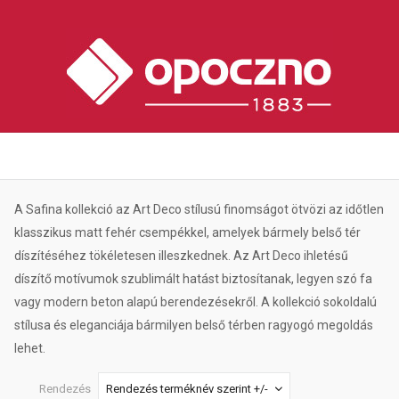
A Safina kollekció az Art Deco stílusú finomságot ötvözi az időtlen
klasszikus matt fehér csempékkel, amelyek bármely belső tér
díszítéséhez tökéletesen illeszkednek. Az Art Deco ihletésű
díszítő motívumok szublimált hatást biztosítanak, legyen szó fa
vagy modern beton alapú berendezésekről. A kollekció sokoldalú
stílusa és eleganciája bármilyen belső térben ragyogó megoldás
lehet.
Rendezés
Rendezés terméknév szerint +/-