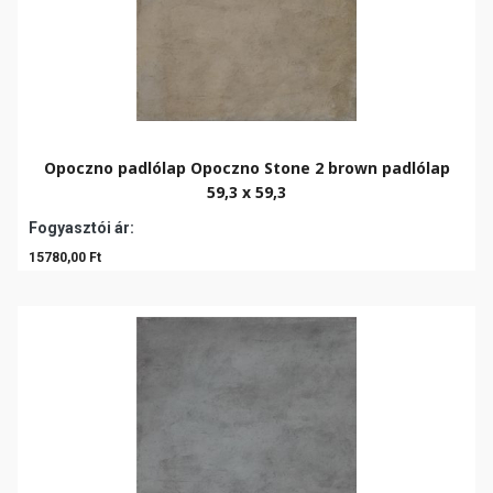
Opoczno padlólap Opoczno Stone 2 brown padlólap
59,3 x 59,3
Fogyasztói ár:
15780,00 Ft