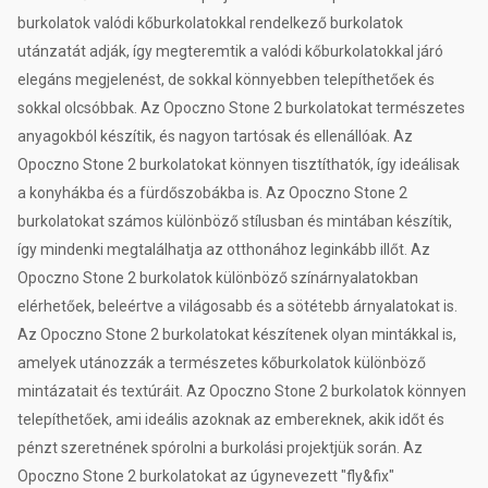
burkolatok valódi kőburkolatokkal rendelkező burkolatok
utánzatát adják, így megteremtik a valódi kőburkolatokkal járó
elegáns megjelenést, de sokkal könnyebben telepíthetőek és
sokkal olcsóbbak. Az Opoczno Stone 2 burkolatokat természetes
anyagokból készítik, és nagyon tartósak és ellenállóak. Az
Opoczno Stone 2 burkolatokat könnyen tisztíthatók, így ideálisak
a konyhákba és a fürdőszobákba is. Az Opoczno Stone 2
burkolatokat számos különböző stílusban és mintában készítik,
így mindenki megtalálhatja az otthonához leginkább illőt. Az
Opoczno Stone 2 burkolatok különböző színárnyalatokban
elérhetőek, beleértve a világosabb és a sötétebb árnyalatokat is.
Az Opoczno Stone 2 burkolatokat készítenek olyan mintákkal is,
amelyek utánozzák a természetes kőburkolatok különböző
mintázatait és textúráit. Az Opoczno Stone 2 burkolatok könnyen
telepíthetőek, ami ideális azoknak az embereknek, akik időt és
pénzt szeretnének spórolni a burkolási projektjük során. Az
Opoczno Stone 2 burkolatokat az úgynevezett "fly&fix"