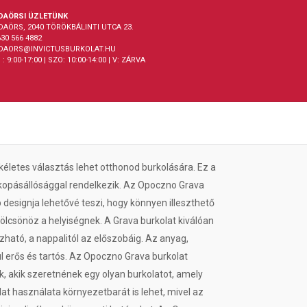
DAÖRSI ÜZLETÜNK
DAÖRS, 2040 TÖRÖKBÁLINTI UTCA 23.
30 566 4882
DAORS@INVICTUSBURKOLAT.HU
 : 9:00-17:00 | SZO: 10:00-14:00 | V: ZÁRVA
letes választás lehet otthonod burkolására. Ez a
 kopásállósággal rendelkezik. Az Opoczno Grava
 designja lehetővé teszi, hogy könnyen illeszthető
ölcsönöz a helyiségnek. A Grava burkolat kiválóan
azható, a nappalitól az előszobáig. Az anyag,
l erős és tartós. Az Opoczno Grava burkolat
k, akik szeretnének egy olyan burkolatot, amely
at használata környezetbarát is lehet, mivel az