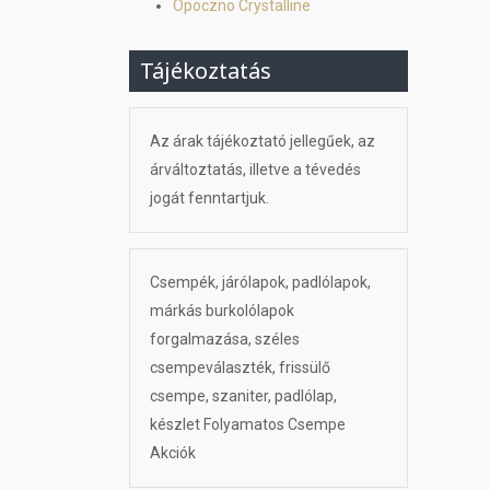
Opoczno Crystalline
Tájékoztatás
Az árak tájékoztató jellegűek, az
árváltoztatás, illetve a tévedés
jogát fenntartjuk.
Csempék, járólapok, padlólapok,
márkás burkolólapok
forgalmazása, széles
csempeválaszték, frissülő
csempe, szaniter, padlólap,
készlet Folyamatos Csempe
Akciók