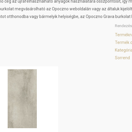
o cég az újrafelhasználható anyagok használatára összpontosít, így m
burkolat megvásárolható az Opoczno weboldalán vagy az általuk kijelöl
atot otthonodba vagy bármelyik helyiségbe, az Opoczno Grava burkolat 
Rendezés
Termékn
Termék 
Kategóri
Sorrend