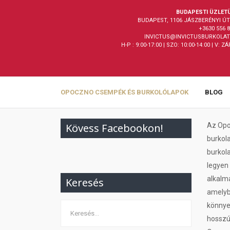
BUDAPESTI ÜZLET
BUDAPEST, 1106 JÁSZBERÉNYI ÚT 
+3630 556 
INVICTUS@INVICTUSBURKOLAT
H-P : 9:00-17:00 | SZO: 10:00-14:00 | V: Z
OPOCZNO CSEMPÉK ÉS BURKOLÓLAPOK
BLOG
Kövess Facebookon!
Az Opo
burkol
burkola
legyen
alkalma
Keresés
amelybő
könnyen
hosszú 