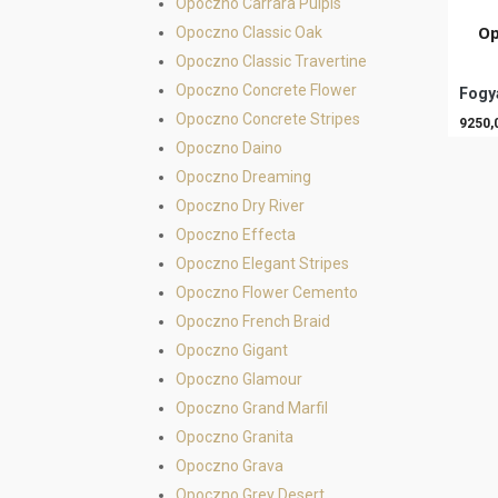
Opoczno Carrara Pulpis
Op
Opoczno Classic Oak
Opoczno Classic Travertine
Opoczno Concrete Flower
Fogya
Opoczno Concrete Stripes
9250,
Opoczno Daino
Opoczno Dreaming
Opoczno Dry River
Opoczno Effecta
Opoczno Elegant Stripes
Opoczno Flower Cemento
Opoczno French Braid
Opoczno Gigant
Opoczno Glamour
Opoczno Grand Marfil
Opoczno Granita
Opoczno Grava
Opoczno Grey Desert