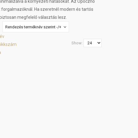
inimalizálva a környezeti hatásokat. Az Opoczno
t forgalmazóknál. Ha szeretnél modern és tartós
biztosan megfelelő választás lesz.
Rendezés terméknév szerint -/+
év
Show:
cikkszám
a