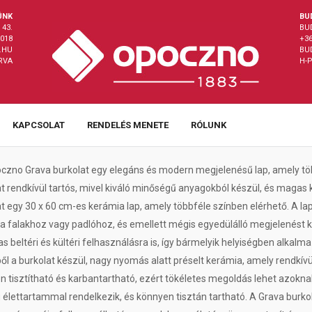
ÜNK
BU
43.
BU
8018
+36
.HU
BU
ÁRVA
H-P
KAPCSOLAT
RENDELÉS MENETE
RÓLUNK
czno Grava burkolat egy elegáns és modern megjelenésű lap, amely töké
at rendkívül tartós, mivel kiváló minőségű anyagokból készül, és magas
t egy 30 x 60 cm-es kerámia lap, amely többféle színben elérhető. A lap
 a falakhoz vagy padlóhoz, és emellett mégis egyedülálló megjelenést k
s beltéri és kültéri felhasználásra is, így bármelyik helyiségben alkalm
l a burkolat készül, nagy nyomás alatt préselt kerámia, amely rendkívü
 tisztítható és karbantartható, ezért tökéletes megoldás lehet azokna
élettartammal rendelkezik, és könnyen tisztán tartható. A Grava burkol