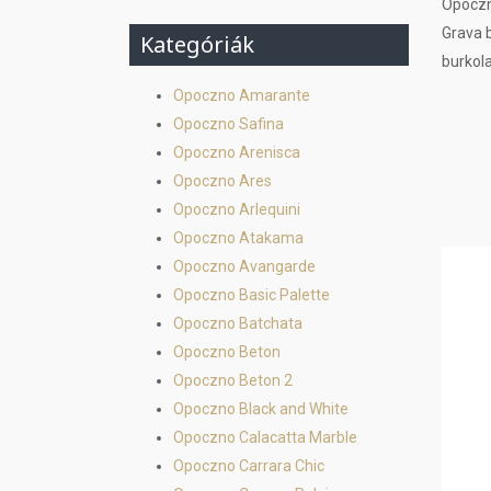
Opoczn
Grava 
Kategóriák
burkol
Opoczno Amarante
Opoczno Safina
Opoczno Arenisca
Opoczno Ares
Opoczno Arlequini
Opoczno Atakama
Opoczno Avangarde
Opoczno Basic Palette
Opoczno Batchata
Opoczno Beton
Opoczno Beton 2
Opoczno Black and White
Opoczno Calacatta Marble
Opoczno Carrara Chic