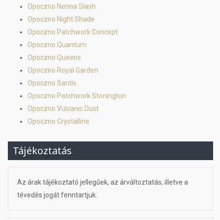
Opoczno Nerina Slash
Opoczno Night Shade
Opoczno Patchwork Concept
Opoczno Quantum
Opoczno Queens
Opoczno Royal Garden
Opoczno Santis
Opoczno Patchwork Stonington
Opoczno Vulcanic Dust
Opoczno Crystalline
Tájékoztatás
Az árak tájékoztató jellegűek, az árváltoztatás, illetve a
tévedés jogát fenntartjuk.