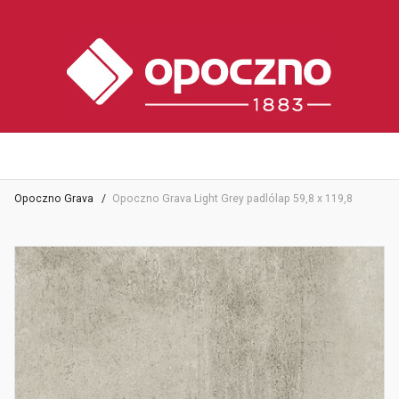
Opoczno Grava
Opoczno Grava Light Grey padlólap 59,8 x 119,8