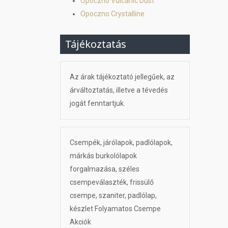
Opoczno Vulcanic Dust
Opoczno Crystalline
Tájékoztatás
Az árak tájékoztató jellegűek, az
árváltoztatás, illetve a tévedés
jogát fenntartjuk.
Csempék, járólapok, padlólapok,
márkás burkolólapok
forgalmazása, széles
csempeválaszték, frissülő
csempe, szaniter, padlólap,
készlet Folyamatos Csempe
Akciók