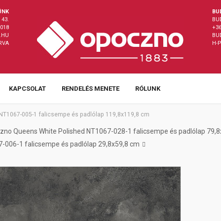
ÜNK
BU
43.
BU
8018
+36
.HU
BU
ÁRVA
H-P
KAPCSOLAT
RENDELÉS MENETE
RÓLUNK
NT1067-005-1 falicsempe és padlólap 119,8x119,8 cm
zno Queens White Polished NT1067-028-1 falicsempe és padlólap 79,
-006-1 falicsempe és padlólap 29,8x59,8 cm