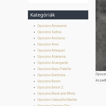
Kategóriák
Opoczno Amarante
Opoczno Safina
Opoczno Arenisca
Opoczno Ares
Opoczno Arlequini
Opoczno Atakama
Opoczno Avangarde
Opoczno Basic Palette
Opoczn
Opoczno Batchata
és pad
Opoczno Beton
Opoczno Beton 2
Opoczno Black and White
Opoczno Calacatta Marble
Opoczno Carrara Chic