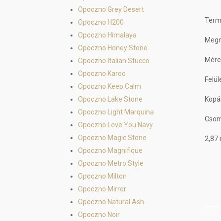
Opoczno Grey Desert
Termé
Opoczno H200
Opoczno Himalaya
Megn
Opoczno Honey Stone
Mére
Opoczno Italian Stucco
Opoczno Karoo
Felül
Opoczno Keep Calm
Opoczno Lake Stone
Kopás
Opoczno Light Marquina
Csom
Opoczno Love You Navy
Opoczno Magic Stone
2,87
Opoczno Magnifique
Opoczno Metro Style
Opoczno Milton
Opoczno Mirror
Opoczno Natural Ash
Opoczno Noir