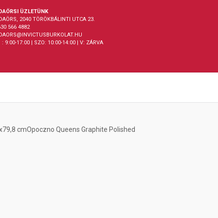
DAÖRSI ÜZLETÜNK
DAÖRS, 2040 TÖRÖKBÁLINTI UTCA 23.
30 566 4882
DAORS@INVICTUSBURKOLAT.HU
 : 9:00-17:00 | SZO: 10:00-14:00 | V: ZÁRVA
8x79,8 cm
Opoczno Queens Graphite Polished