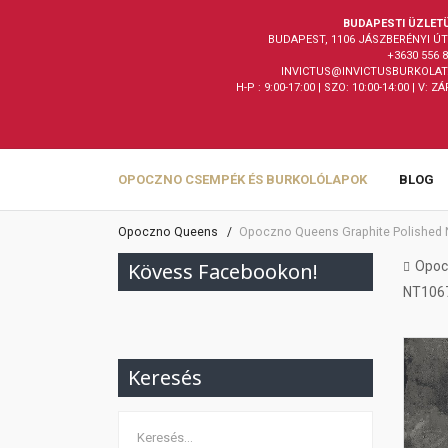
BUDAPESTI ÜZLET
BUDAPEST, 1106 JÁSZBERÉNYI ÚT 
+3630 556 
INVICTUS@INVICTUSBURKOLAT
H-P : 9:00-17:00 | SZO: 10:00-14:00 | V: Z
OPOCZNO CSEMPÉK ÉS BURKOLÓLAPOK
BLOG
Opoczno Queens
Opoczno Queens Graphite Polished 
Kövess Facebookon!
Opoc
NT1067
Keresés