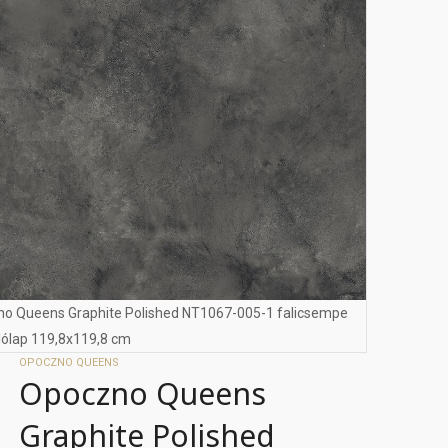
o Queens Graphite Polished NT1067-005-1 falicsempe
lólap 119,8x119,8 cm
OPOCZNO QUEENS
Opoczno Queens
Graphite Polished