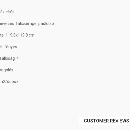
kleírás:
evezés: falicsempe, padlólap
te: 119,8x119,8 cm
et: fényes
állóság: 4
agolás:
 m2/doboz
CUSTOMER REVIEWS