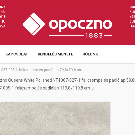
ÜNK
BU
43.
BU
8018
+36
.HU
BU
ÁRVA
H-P
KAPCSOLAT
RENDELÉS MENETE
RÓLUNK
067-028-1 falicsempe és padlólap 79,8x79,8 cm
zno Queens White Polished NT1067-027-1 falicsempe és padlólap 59,
-005-1 falicsempe és padlólap 119,8x119,8 cm