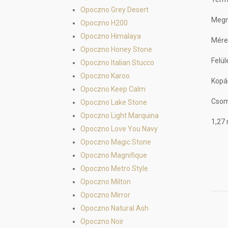
Opoczno Grey Desert
Megn
Opoczno H200
Opoczno Himalaya
Mére
Opoczno Honey Stone
Felül
Opoczno Italian Stucco
Opoczno Karoo
Kopás
Opoczno Keep Calm
Csom
Opoczno Lake Stone
Opoczno Light Marquina
1,27
Opoczno Love You Navy
Opoczno Magic Stone
Opoczno Magnifique
Opoczno Metro Style
Opoczno Milton
Opoczno Mirror
Opoczno Natural Ash
Opoczno Noir