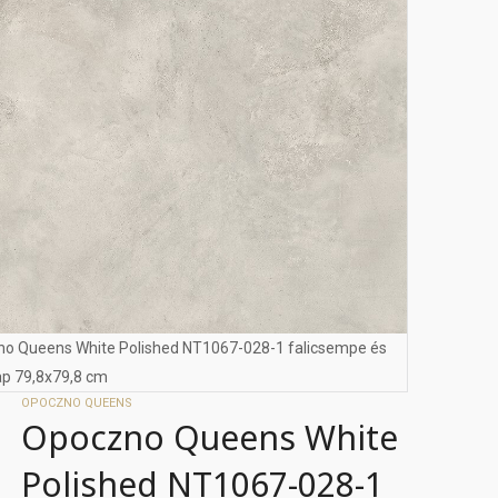
o Queens White Polished NT1067-028-1 falicsempe és
ap 79,8x79,8 cm
OPOCZNO QUEENS
Opoczno Queens White
Polished NT1067-028-1