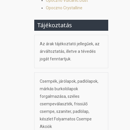
Opoczno Vulcanic Dust
Opoczno Crystalline
Tájékoztatás
Az árak tájékoztató jellegűek, az
árváltoztatás, illetve a tévedés
jogát fenntartjuk.
Csempék, járólapok, padlólapok,
márkás burkolólapok
forgalmazása, széles
csempeválaszték, frissülő
csempe, szaniter, padlólap,
készlet Folyamatos Csempe
Akciók