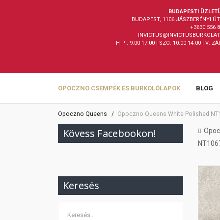
BUDAPESTI ÜZLET
BUDAPEST, 1106 JÁSZBERÉNYI ÚT 
+3630 556 
INVICTUS@INVICTUSBURKOLAT
H-P : 9:00-17:00 | SZO: 10:00-14:00 | V: Z
OPOCZNO CSEMPÉK ÉS BURKOLÓLAPOK
BLOG
Opoczno Queens
Opoczno Queens White Polished NT1
Kövess Facebookon!
Opoc
NT1067
Keresés