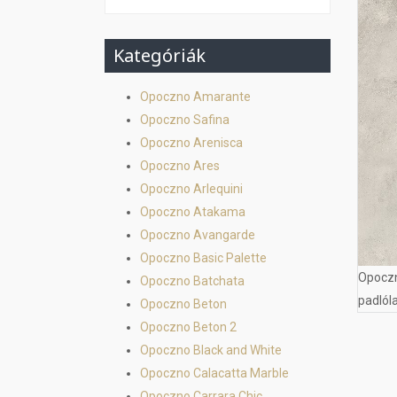
Kategóriák
Opoczno Amarante
Opoczno Safina
Opoczno Arenisca
Opoczno Ares
Opoczno Arlequini
Opoczno Atakama
Opoczno Avangarde
Opoczno Basic Palette
Opoczn
Opoczno Batchata
padlól
Opoczno Beton
Opoczno Beton 2
Opoczno Black and White
Opoczno Calacatta Marble
Opoczno Carrara Chic