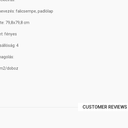
evezés: falicsempe, padlólap
te: 79,8x79,8 cm
et: fényes
állóság: 4
agolás:
 m2/doboz
CUSTOMER REVIEWS