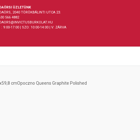
DAÖRSI ÜZLETÜNK
DAÖRS, 2040 TÖRÖKBÁLINTI UTCA 23.
30 566 4882
DAORS@INVICTUSBURKOLAT.HU
 : 9:00-17:00 | SZO: 10:00-14:00 | V: ZÁRVA
8x59,8 cm
Opoczno Queens Graphite Polished