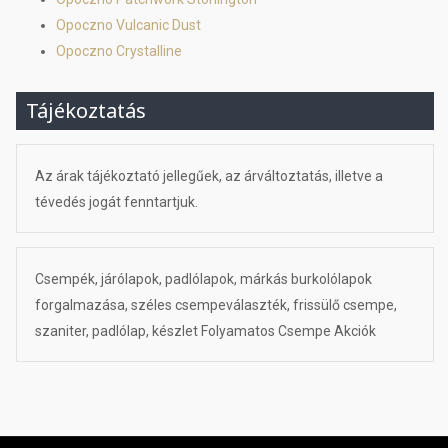
Opoczno Vulcanic Dust
Opoczno Crystalline
Tájékoztatás
Az árak tájékoztató jellegűek, az árváltoztatás, illetve a
tévedés jogát fenntartjuk.
Csempék, járólapok, padlólapok, márkás burkolólapok
forgalmazása, széles csempeválaszték, frissülő csempe,
szaniter, padlólap, készlet Folyamatos Csempe Akciók