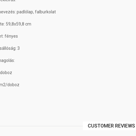
vezés: padlólap, falburkolat
te: 59,8x59,8 cm
et: fényes
állóság: 3
agolás:
/doboz
 m2/doboz
CUSTOMER REVIEWS