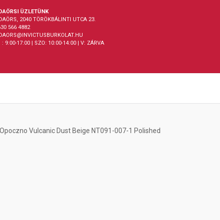
DAÖRSI ÜZLETÜNK
DAÖRS, 2040 TÖRÖKBÁLINTI UTCA 23.
30 566 4882
DAORS@INVICTUSBURKOLAT.HU
 : 9:00-17:00 | SZO: 10:00-14:00 | V: ZÁRVA
Opoczno Vulcanic Dust Beige NT091-007-1 Polished