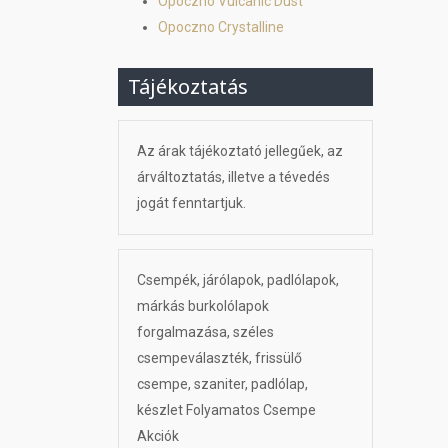
Opoczno Vulcanic Dust
Opoczno Crystalline
Tájékoztatás
Az árak tájékoztató jellegűek, az
árváltoztatás, illetve a tévedés
jogát fenntartjuk.
Csempék, járólapok, padlólapok,
márkás burkolólapok
forgalmazása, széles
csempeválaszték, frissülő
csempe, szaniter, padlólap,
készlet Folyamatos Csempe
Akciók