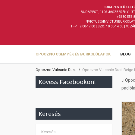
BUDAPESTI ÜZLET
BUDAPEST, 1106 JÁSZBERÉNYI ÚT 
+3630 556 
INVICTUS@INVICTUSBURKOLAT
H-P : 9:00-17:00 | SZO: 10:00-14:00 | V: Z
OPOCZNO CSEMPÉK ÉS BURKOLÓLAPOK
BLOG
Opoczno Vulcanic Dust
Opoczno Vulcanic Dust Beige 
Kövess Facebookon!
Opoc
padlól
Keresés