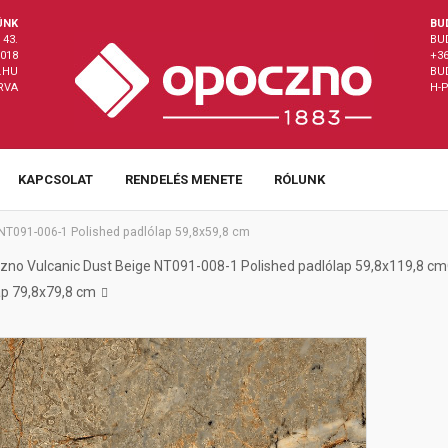
ÜNK
BU
43.
BU
8018
+36
.HU
BU
ÁRVA
H-P
KAPCSOLAT
RENDELÉS MENETE
RÓLUNK
NT091-006-1 Polished padlólap 59,8x59,8 cm
zno Vulcanic Dust Beige NT091-008-1 Polished padlólap 59,8x119,8 cm
ap 79,8x79,8 cm