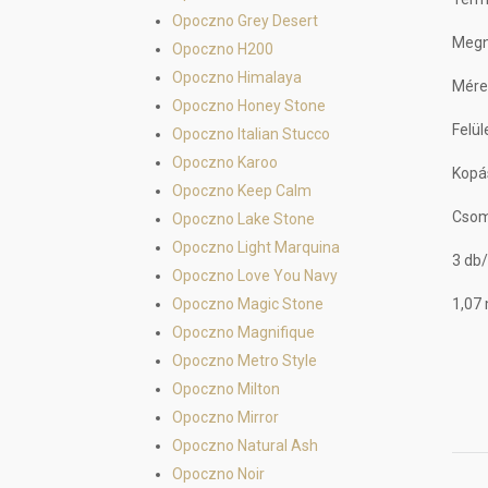
Opoczno Grey Desert
Megne
Opoczno H200
Opoczno Himalaya
Mére
Opoczno Honey Stone
Felül
Opoczno Italian Stucco
Opoczno Karoo
Kopás
Opoczno Keep Calm
Csom
Opoczno Lake Stone
Opoczno Light Marquina
3 db
Opoczno Love You Navy
Opoczno Magic Stone
1,07
Opoczno Magnifique
Opoczno Metro Style
Opoczno Milton
Opoczno Mirror
Opoczno Natural Ash
Opoczno Noir