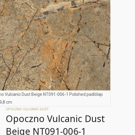
o Vulcanic Dust Beige NT091-006-1 Polished padlólap
9,8 cm
OPOCZNO VULCANIC DUST
Opoczno Vulcanic Dust
Beige NT091-006-1