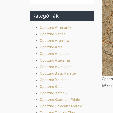
Kategóriák
Opoczno Amarante
Opoczno Safina
Opoczno Arenisca
Opoczno Ares
Opoczno Arlequini
Opoczno Atakama
Opoczno Avangarde
Opoczno Basic Palette
Opoczn
Opoczno Batchata
59,8x5
Opoczno Beton
Opoczno Beton 2
Opoczno Black and White
Opoczno Calacatta Marble
Opoczno Carrara Chic