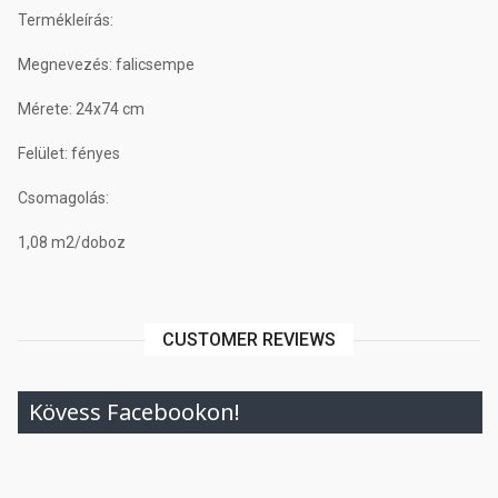
Termékleírás:
Megnevezés: falicsempe
Mérete: 24x74 cm
Felület: fényes
Csomagolás:
1,08 m2/doboz
CUSTOMER REVIEWS
Kövess Facebookon!