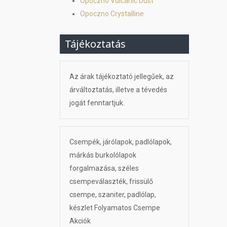
Opoczno Vulcanic Dust
Opoczno Crystalline
Tájékoztatás
Az árak tájékoztató jellegűek, az
árváltoztatás, illetve a tévedés
jogát fenntartjuk.
Csempék, járólapok, padlólapok,
márkás burkolólapok
forgalmazása, széles
csempeválaszték, frissülő
csempe, szaniter, padlólap,
készlet Folyamatos Csempe
Akciók