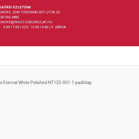
DAÖRSI ÜZLETÜNK
DAÖRS, 2040 TÖRÖKBÁLINTI UTCA 23.
30 566 4882
DAORS@INVICTUSBURKOLAT.HU
 : 9:00-17:00 | SZO: 10:00-14:00 | V: ZÁRVA
 Eternal White Polished NT125-001-1 padlólap