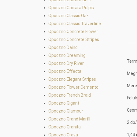
Opoczno Carrara Pulpis
Opoczno Classic Oak
Opoczno Classic Travertine
Opoczno Concrete Flower
Opoczno Concrete Stripes
Opoczno Daino
Opoczno Dreaming
Termé
Opoczno Dry River
Opoczno Effecta
Megn
Opoczno Elegant Stripes
Mére
Opoczno Flower Cemento
Opoczno French Braid
Felül
Opoczno Gigant
Csom
Opoczno Glamour
Opoczno Grand Marfil
2 db
Opoczno Granita
1,43
Opoczno Grava