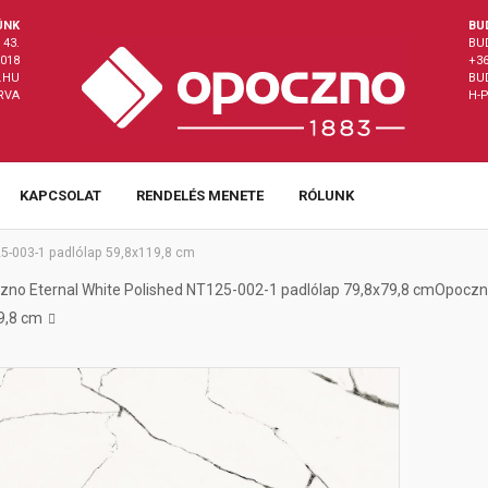
ÜNK
BU
43.
BU
8018
+36
.HU
BU
ÁRVA
H-P
KAPCSOLAT
RENDELÉS MENETE
RÓLUNK
5-003-1 padlólap 59,8x119,8 cm
zno Eternal White Polished NT125-002-1 padlólap 79,8x79,8 cm
Opoczno
9,8 cm