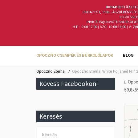
BUDAPESTI ÜZLET
BUDAPEST, 1106 JÁSZBERÉNYI ÚT 
+3630 556 
INVICTUS@INVICTUSBURKOLAT
H-P : 9:00-17:00 | SZO: 10:00-14:00 | V: Z
OPOCZNO CSEMPÉK ÉS BURKOLÓLAPOK
BLOG
Opoczno Eternal
Opoczno Eternal White Polished NT12
Kövess Facebookon!
Opoc
59,8x5
Keresés