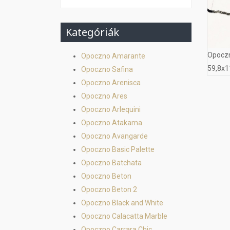
Kategóriák
Opoczn
Opoczno Amarante
59,8x1
Opoczno Safina
Opoczno Arenisca
Opoczno Ares
Opoczno Arlequini
Opoczno Atakama
Opoczno Avangarde
Opoczno Basic Palette
Opoczno Batchata
Opoczno Beton
Opoczno Beton 2
Opoczno Black and White
Opoczno Calacatta Marble
Opoczno Carrara Chic